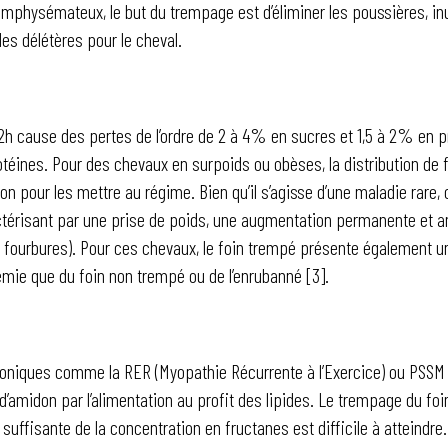
mphysémateux, le but du trempage est d’éliminer les poussières, inut
les délétères pour le cheval.
2h cause des pertes de l’ordre de 2 à 4% en sucres et 1,5 à 2% en pr
éines. Pour des chevaux en surpoids ou obèses, la distribution de 
n pour les mettre au régime. Bien qu’il s’agisse d’une maladie rare, c
térisant par une prise de poids, une augmentation permanente et an
x fourbures). Pour ces chevaux, le foin trempé présente également 
némie que du foin non trempé ou de l’enrubanné [3].
hroniques comme la RER (Myopathie Récurrente à l’Exercice) ou PSSM 
 d’amidon par l’alimentation au profit des lipides. Le trempage du foi
uffisante de la concentration en fructanes est difficile à atteindre.