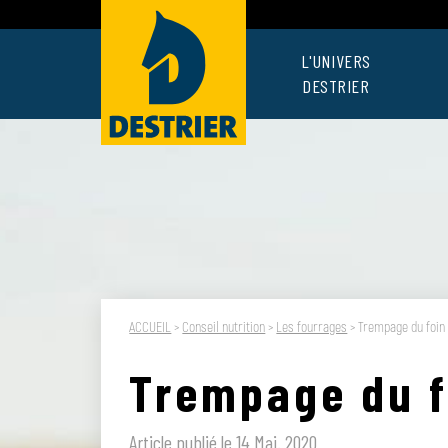
L'UNIVERS
DESTRIER
ACCUEIL
>
Conseil nutrition
>
Les fourrages
>
Trempage du foin :
Trempage du fo
Article publié le 14 Mai. 2020