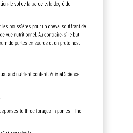
on, le sol de la parcelle, le degré de
r les poussières pour un cheval souffrant de
 vue nutritionnel. Au contraire, si le but
imum de pertes en sucres et en protéines.
 dust and nutrient content. Animal Science
.
 responses to three forages in ponies. The
e” et consulté le