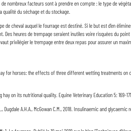
in, de nombreux facteurs sont à prendre en compte : le type de végétati
a qualité du séchage et du stockage.
de cheval auquel le fourrage est destiné. Si le but est d’en élimine
. Des heures de trempage seraient inutiles voire risquées du point de
 vaut privilégier le trempage entre deux repas pour assurer un max
Hay for horses: the effects of three different wetting treatments on
g hay on its nutritional quality. Equine Veterinary Education 5: 169-171
G.L., Dugdale A.H.A., McGowan C.M., 2018. Insulinaemic and glycaemic
: 1. Le fourrage. Publié le 10 mai 2018 sur le blog “Techniques d’élevg