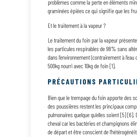
problèmes comme la perte en éléments miné
graminées épiées ce qui signifie que les fruc
Et le traitement à la vapeur ?
Le traitement du foin par la vapeur présente
les particules respirables de 98% sans altére
dans l’environnement (contrairement à l’eau 
500kg nourri avec 10kg de foin [1].
PRÉCAUTIONS PARTICULI
Bien que le trempage du foin apporte des sol
des poussières restent les principaux compor
pulmonaires quelque qu’elles soient [5] [6]
cheval car les bactéries et champignons élimin
de départ et être conscient de l’hétérogénéi