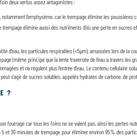
foin deux vertus assez antagonistes :
es, notamment l’emphysème, car le trempage élimine les poussières c
r le trempage élimine aussi des nutriments d’où une perte en sucres e
ité d’eau, les particules respirables (<5µm), amassées lors de la c
mpage (même principe que la lente traversée de l’eau à travers les g
magées et ne régulent plus l’entrée d’eau. Le contenu cellulaire solu
l peut s’agir de sucres solubles, appelés hydrates de carbone, de pro
E ?
e son fourrage car tous les foins ne se valent pas, ainsi les pertes nu
e 5 et 30 minutes de trempage pour éliminer environ 95% des particu