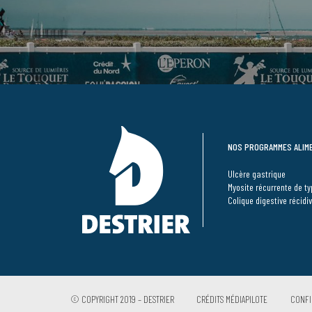
NOS PROGRAMMES ALIM
Ulcère gastrique
Myosite récurrente de t
Colique digestive récidi
© COPYRIGHT 2019 – DESTRIER
CRÉDITS MÉDIAPILOTE
CONFI