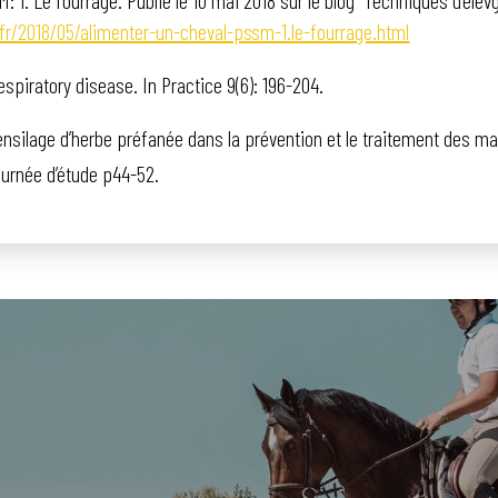
fr/2018/05/alimenter-un-cheval-pssm-1.le-fourrage.html
respiratory disease. In Practice 9(6): 196-204.
l’ensilage d’herbe préfanée dans la prévention et le traitement des m
urnée d’étude p44-52.