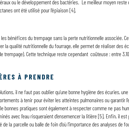
raux ou le développement des bactéries. Le meilleur moyen reste 
tanes ont été utilisé pour l’épiaison [4].
 les bénéfices du trempage sans la perte nutritionnelle associée. Ce
r la qualité nutritionnelle du fourrage, elle permet de réaliser des 
de trempage). Cette technique reste cependant coûteuse : entre 3,10
ÈRES À PRENDRE
utions, il ne faut pas oublier qu’une bonne hygiène des écuries, une 
tements à tenir pour éviter les atteintes pulmonaires ou garantir l’
. De bonnes pratiques sont également à respecter comme ne pas hume
és avec l’eau risqueraient d’ensemencer la litière [5]. Enfin, il est 
té de la parcelle ou balle de foin d’où l’importance des analyses de 