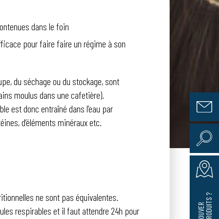
ontenues dans le foin
fficace pour faire faire un régime à son
oupe, du séchage ou du stockage, sont
rains moulus dans une cafetière).
ble est donc entraîné dans l’eau par
téines, d’éléments minéraux etc.
tritionnelles ne sont pas équivalentes.
?
O
Ù
T
R
O
U
V
E
R
N
O
S
P
R
O
D
U
I
T
S
les respirables et il faut attendre 24h pour