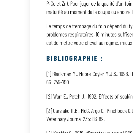
P, Cu et Zn). Pour juger de la qualité d’un fo
maturité au moment de la coupe ou encore l
Le temps de trempage du foin dépend du type 
problèmes respiratoires, 10 minutes suffisent
est de mettre votre cheval au régime, mieux
BIBLIOGRAPHIE :
[1] Blackman M., Moore-Coyler M.J.S., 1998. 
66: 745-750.
[2] Warr E., Petch J., 1992. Effects of soakin
[3] Carslake H.B., McG. Argo C., Pinchbeck 
Veterinary Journal 235: 83-89.
[4] Kaeffer C., 2018. Alimenter un cheval PSSM