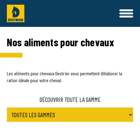
L'UNIVERS DESTRIER
Nos aliments pour chevaux
NOTRE HISTOIRE
SANTÉ ET BIEN ÊTRE
PROGRAMMES ALIMENTAIRES
NOS ALIMENTS
NOS ENGAGEMENTS QUALITÉ
Les aliments pour chevaux Destrier vous permettent d’élaborer la
NOS COMPLEMENTS NUTRITIONNELS & SOINS
ration idéale pour votre cheval.
CONSEILS NUTRITION
NOS SAVOIR-FAIRE
COMPOSER MA RATION
DÉCOUVRIR TOUTE LA GAMME
NOS AMBASSADEURS
NOUS CONTACTER
CONTACT
FAQ
OÙ TROUVER NOS PRODUITS