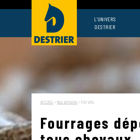
L'UNIVERS
DESTRIER
ACCUEIL
>
Nos aliments
>
Fibr’alfa
Fourrages dép
tous chevaux