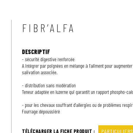
FIBR’ALFA
DESCRIPTIF
- sécurité digestive renforcée
A intégrer par poignées en mélange à l'aliment pour augmenter l
salivation associée.
- distribution sans modération
Teneur adaptée en luzerne qui garantit un rapport phospho-calc
- pour les chevaux souffrant d'allergies ou de problèmes respir
Fourrage dépoussiéré
TÉLÉCHARGER LA FICHE PRODUIT :
PARTICULIER