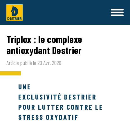
L'UNIVERS DESTRIER
Triplox : le complexe
NOTRE HISTOIRE
antioxydant Destrier
SANTÉ ET BIEN ÊTRE
PROGRAMMES ALIMENTAIRES
NOS ALIMENTS
NOS ENGAGEMENTS QUALITÉ
Article publié le 20 Avr. 2020
NOS COMPLEMENTS NUTRITIONNELS & SOINS
CONSEILS NUTRITION
NOS SAVOIR-FAIRE
UNE
COMPOSER MA RATION
NOS AMBASSADEURS
EXCLUSIVITÉ DESTRIER
NOUS CONTACTER
POUR LUTTER CONTRE LE
CONTACT
STRESS OXYDATIF
FAQ
OÙ TROUVER NOS PRODUITS