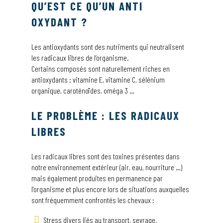
QU’EST CE QU’UN ANTI
OXYDANT ?
NOUS CONTACTER
Les antioxydants sont des nutriments qui neutralisent
les radicaux libres de l’organisme.
RECHERCHER
Certains composés sont naturellement riches en
antioxydants : vitamine E, vitamine C, sélénium
organique, caroténoïdes, oméga 3 …
OÙ TROUVER NOS PRODUITS
LE PROBLÈME : LES RADICAUX
LIBRES
Les radicaux libres sont des toxines présentes dans
notre environnement extérieur (air, eau, nourriture …)
mais également produites en permanence par
l’organisme et plus encore lors de situations auxquelles
sont fréquemment confrontés les chevaux :
Stress divers liés au transport, sevrage,