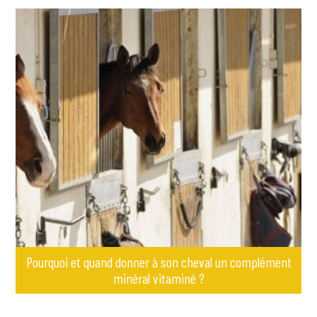
NOUS CONTACTER
RECHERCHER
OÙ TROUVER NOS PRODUITS
Pourquoi et quand donner à son cheval un complément
minéral vitaminé ?