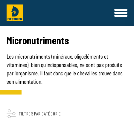
L'UNIVERS DESTRIER
Micronutriments
NOTRE HISTOIRE
SANTÉ ET BIEN ÊTRE
Les micronutriments (minéraux, oligoéléments et
PROGRAMMES ALIMENTAIRES
NOS ALIMENTS
NOS ENGAGEMENTS QUALITÉ
vitamines), bien qu’indispensables, ne sont pas produits
par l’organisme. Il faut donc que le cheval les trouve dans
NOS COMPLEMENTS NUTRITIONNELS & SOINS
CONSEILS NUTRITION
NOS SAVOIR-FAIRE
son alimentation.
COMPOSER MA RATION
NOS AMBASSADEURS
NOUS CONTACTER
FILTRER PAR CATÉGORIE
CONTACT
FAQ
OÙ TROUVER NOS PRODUITS