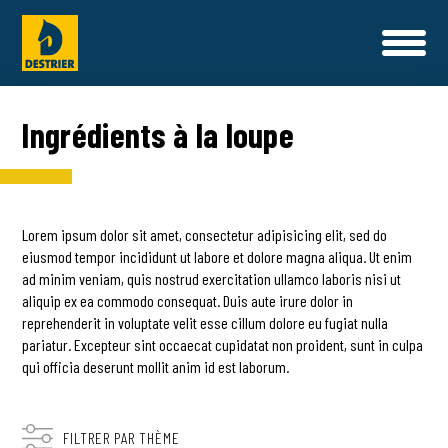
L'UNIVERS DESTRIER
Ingrédients à la loupe
NOTRE HISTOIRE
SANTÉ ET BIEN ÊTRE
PROGRAMMES ALIMENTAIRES
NOS ALIMENTS
NOS ENGAGEMENTS QUALITÉ
Lorem ipsum dolor sit amet, consectetur adipisicing elit, sed do
NOS COMPLEMENTS NUTRITIONNELS & SOINS
eiusmod tempor incididunt ut labore et dolore magna aliqua. Ut enim
CONSEILS NUTRITION
NOS SAVOIR-FAIRE
ad minim veniam, quis nostrud exercitation ullamco laboris nisi ut
COMPOSER MA RATION
aliquip ex ea commodo consequat. Duis aute irure dolor in
reprehenderit in voluptate velit esse cillum dolore eu fugiat nulla
NOS AMBASSADEURS
NOUS CONTACTER
pariatur. Excepteur sint occaecat cupidatat non proident, sunt in culpa
qui officia deserunt mollit anim id est laborum.
CONTACT
FAQ
OÙ TROUVER NOS PRODUITS
FILTRER PAR THÈME